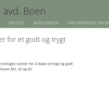
 avd. Boen
OM OSS
AVDELINGER
INFORMASJON OM B
r for et godt og trygt
rnehages rutiner for å skape et trygt og godt
loven §41, 42 og 43.