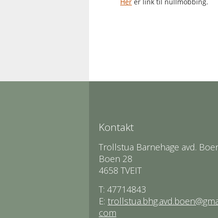
Her
er link til nullmobbing.
Kontakt
Trollstua Barnehage avd. Boe
Boen 28
4658 TVEIT
T: 47714843
E:
trollstua.bhg.avd.boen@gmai
com