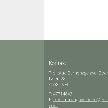
Kontakt
Trollstua Barnehage avd. Boe
Boen 28
4658 TVEIT
T: 47714843
E:
trollstua.bhg.avd.boen@gmai
com